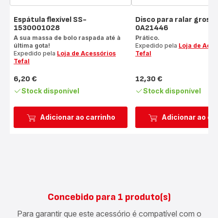
Espátula flexível SS-
Disco para ralar gross
1530001028
0A21446
A sua massa de bolo raspada até à
Prático.
última gota!
Expedido pela
Loja de Aces
Expedido pela
Loja de Acessórios
Tefal
Tefal
6,20 €
12,30 €
Preço
Preço
Stock disponível
Stock disponível
Adicionar ao carrinho
Adicionar ao ca
Concebido para 1 produto(s)
Para garantir que este acessório é compatível com o