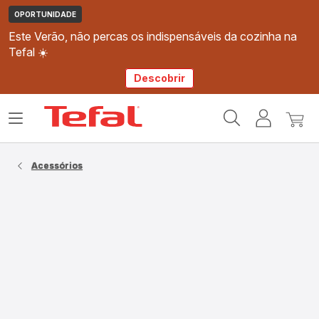
OPORTUNIDADE
Este Verão, não percas os indispensáveis da cozinha na
Tefal ☀️
Descobrir
Página
Abrir
A
O
inicial
o
minha
meu
Tefal
menu
conta
carri
Acessórios