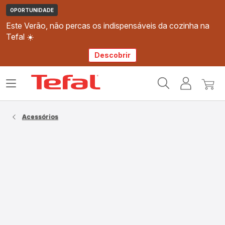
OPORTUNIDADE
Este Verão, não percas os indispensáveis da cozinha na
Tefal ☀️
Descobrir
Página
Abrir
A
O
inicial
o
minha
meu
Tefal
menu
conta
carri
Acessórios