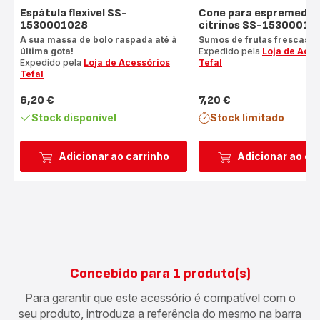
Espátula flexível SS-
Cone para espremedor
1530001028
citrinos SS-15300010
A sua massa de bolo raspada até à
Sumos de frutas frescas
última gota!
Expedido pela
Loja de Aces
Expedido pela
Loja de Acessórios
Tefal
Tefal
6,20 €
7,20 €
Preço
Preço
Stock disponível
Stock limitado
Adicionar ao carrinho
Adicionar ao ca
Concebido para 1 produto(s)
Para garantir que este acessório é compatível com o
seu produto, introduza a referência do mesmo na barra