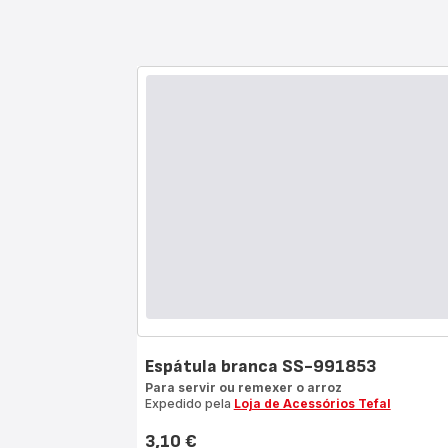
Espátula branca SS-991853
Para servir ou remexer o arroz
Expedido pela
Loja de Acessórios Tefal
3,10 €
Preço