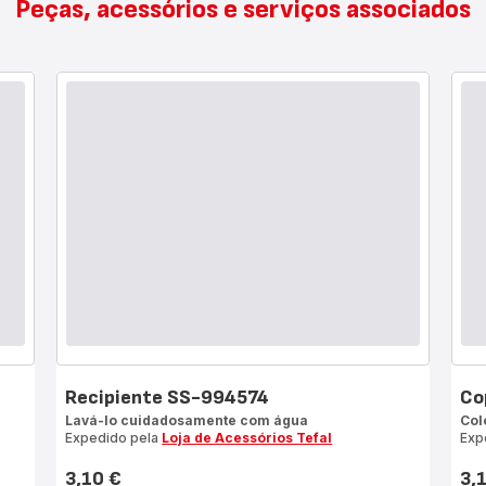
Peças, acessórios e serviços associados
Recipiente SS-994574
Co
Lavá-lo cuidadosamente com água
Col
Expedido pela
Loja de Acessórios Tefal
Exp
3,10 €
3,
Preço
Pre