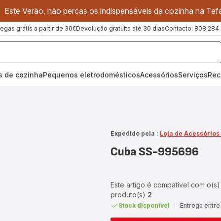
Este Verão, não percas os indispensáveis da cozinha na Tefa
regas grátis a partir de 30€
Devolução gratuita até 30 dias
Contacto: 808 284
os de cozinha
Pequenos eletrodomésticos
Acessórios
Serviços
Rec
Expedido pela :
Loja de Acessórios
Cuba SS-995696
Este artigo é compatível com o(s)
produto(s)
2
Stock disponível
|
Entrega entre 