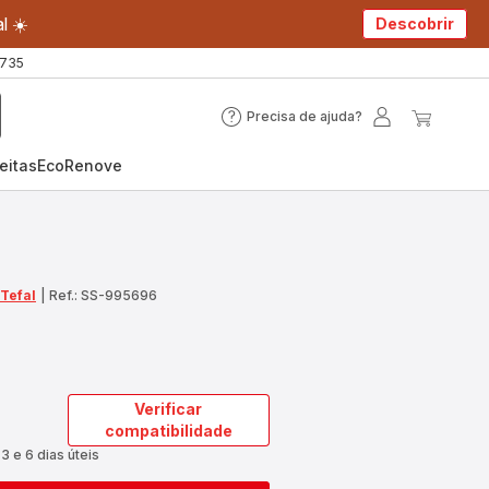
l ☀️
Descobrir
 735
Precisa de ajuda?
Precisa
A
O
de
minha
meu
eitas
EcoRenove
ajuda?
conta
carrin
 Tefal
|
Ref.: SS-995696
Verificar
compatibilidade
3 e 6 dias úteis