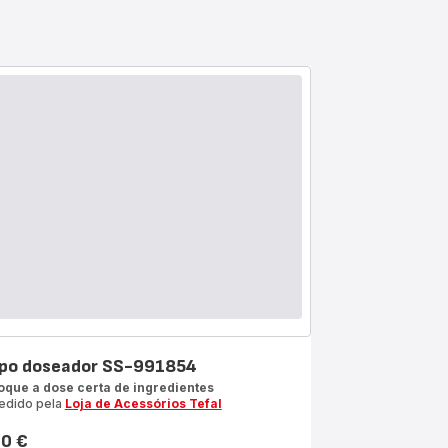
po doseador SS-991854
oque a dose certa de ingredientes
edido pela
Loja de Acessórios Tefal
10 €
ço