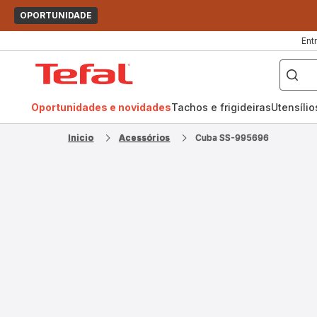
OPORTUNIDADE
Ent
O
que
Página
pretende
procurar?
inicial
Tefal
Oportunidades e novidades
Tachos e frigideiras
Utensíli
Inicio
Acessórios
Cuba SS-995696