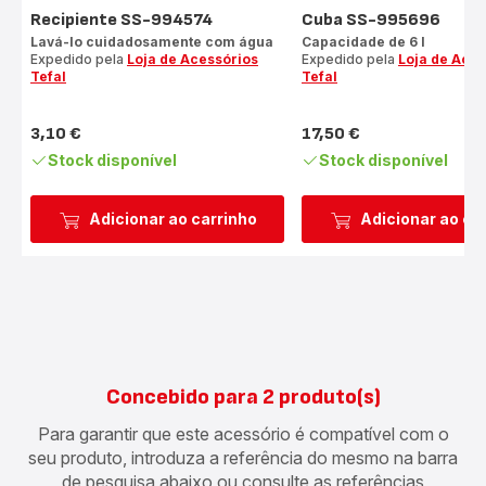
Recipiente SS-994574
Cuba SS-995696
Lavá-lo cuidadosamente com água
Capacidade de 6 l
Expedido pela
Loja de Acessórios
Expedido pela
Loja de Aces
Tefal
Tefal
3,10 €
17,50 €
Preço
Preço
Stock disponível
Stock disponível
Adicionar ao carrinho
Adicionar ao ca
Concebido para 2 produto(s)
Para garantir que este acessório é compatível com o
seu produto, introduza a referência do mesmo na barra
de pesquisa abaixo ou consulte as referências