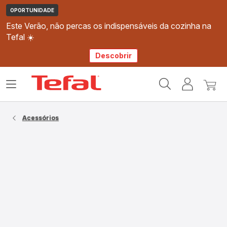
OPORTUNIDADE
Este Verão, não percas os indispensáveis da cozinha na
Tefal ☀️
Descobrir
Página
Abrir
A
O
inicial
o
minha
meu
Tefal
menu
conta
carri
Acessórios