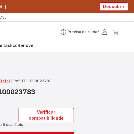
l ☀️
Descobrir
 735
Precisa de ajuda?
Precisa
A
O
de
minha
meu
eitas
EcoRenove
ajuda?
conta
carrin
 Tefal
|
Ref.: FS-9100023783
9100023783
Verificar
compatibilidade
e 6 dias úteis