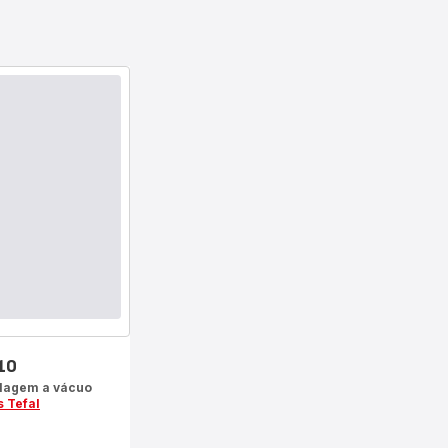
10
lagem a vácuo
s Tefal