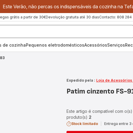
Este Verão, não percas os indispensáveis da cozinha na Tefa
regas grátis a partir de 30€
Devolução gratuita até 30 dias
Contacto: 808 284
os de cozinha
Pequenos eletrodomésticos
Acessórios
Serviços
Rec
783
Expedido pela :
Loja de Acessórios
Patim cinzento FS-
Este artigo é compatível com o(s)
produto(s)
2
Stock limitado
|
Entrega entre 3 