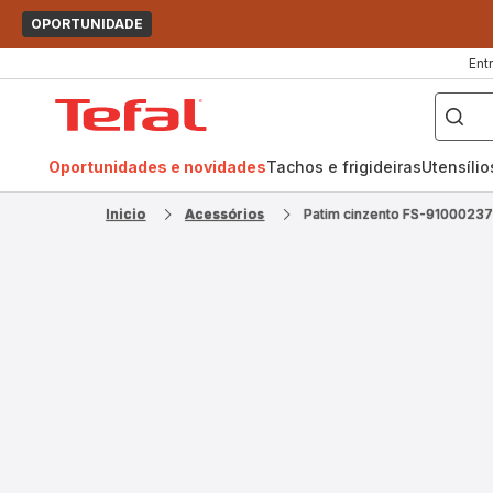
OPORTUNIDADE
Ent
O
que
Página
pretende
procurar?
inicial
Tefal
Oportunidades e novidades
Tachos e frigideiras
Utensíli
Inicio
Acessórios
Patim cinzento FS-9100023