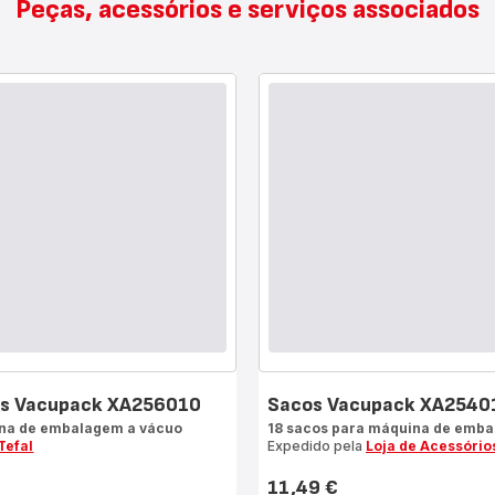
Peças, acessórios e serviços associados
cos Vacupack XA256010
Sacos Vacupack XA2540
ina de embalagem a vácuo
18 sacos para máquina de emba
Tefal
Expedido pela
Loja de Acessório
11,49 €
Preço