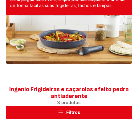
de forma fácil as suas frigideiras, tachos e tampas.
Ingenio Frigideiras e caçarolas efeito pedra
antiaderente
3 produtos
Filtros