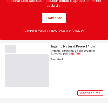
cozinhar com facilidade, poupar tempo e aproveitar melhor
cada dia.
Comprar
*Campanha válida de 13/07/2026 a 24/08/2026.
Ingenio Natural Force 24 cm
Ingenio, simplifique a sua cozinha!
Expedido pela
Loja Tefal
Sem stock
Notificar-me
Ingenio
Natural
Force
24
cm