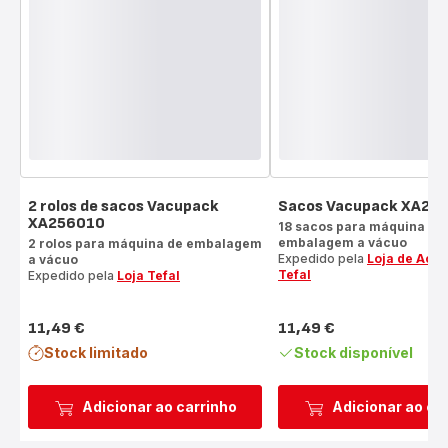
2 rolos de sacos Vacupack
Sacos Vacupack XA25
XA256010
18 sacos para máquina de
embalagem a vácuo
2 rolos para máquina de embalagem
Expedido pela
Loja de Aces
a vácuo
Tefal
Expedido pela
Loja Tefal
11,49 €
11,49 €
Preço
Preço
Stock limitado
Stock disponível
Adicionar ao carrinho
Adicionar ao ca