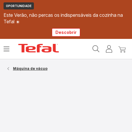
OPORTUNIDADE
Este Verão, não percas os indispensáveis da cozinha na
Tefal ☀️
Descobrir
Página
Abrir
A
O
inicial
o
minha
meu
Tefal
menu
conta
carri
Máquina de vácuo