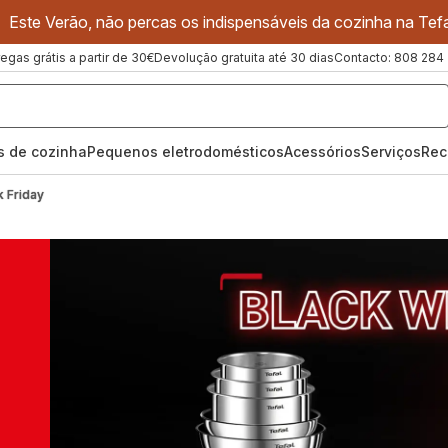
Este Verão, não percas os indispensáveis da cozinha na Tefa
regas grátis a partir de 30€
Devolução gratuita até 30 dias
Contacto: 808 284
os de cozinha
Pequenos eletrodomésticos
Acessórios
Serviços
Rec
k Friday