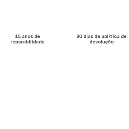
On,
28/20/24
cm,
9
peças,
Aço
Inoxidável,
15 anos de
30 dias de política de
Compatível
reparabilidade
devolução
com
Indução