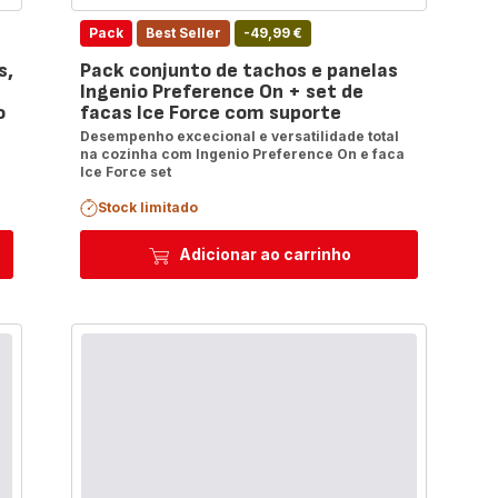
Pack
Best Seller
-49,99 €
s,
Pack conjunto de tachos e panelas
Ingenio Preference On + set de
o
facas Ice Force com suporte
Desempenho excecional e versatilidade total
na cozinha com Ingenio Preference On e faca
Ice Force set
Stock limitado
Adicionar ao carrinho