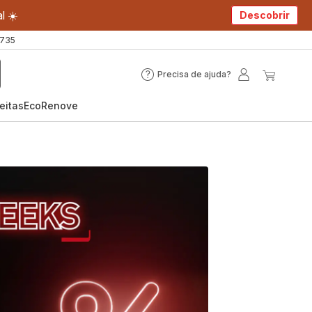
l ☀️
Descobrir
 735
Precisa de ajuda?
Precisa
A
O
de
minha
meu
eitas
EcoRenove
ajuda?
conta
carrin