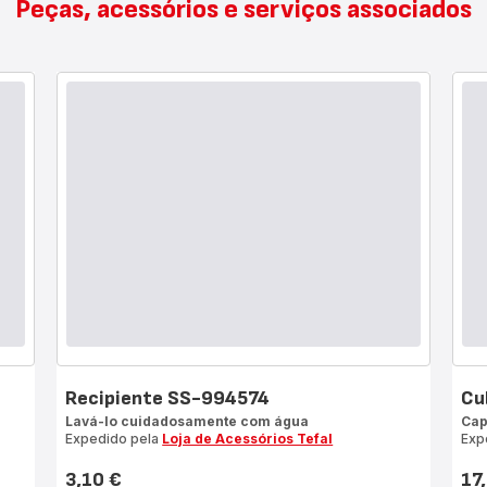
Peças, acessórios e serviços associados
Recipiente SS-994574
Cu
Lavá-lo cuidadosamente com água
Cap
Expedido pela
Loja de Acessórios Tefal
Exp
3,10 €
17
Preço
Pre