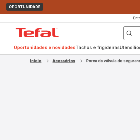
OPORTUNIDADE
Ent
O
que
Página
pretende
procurar?
inicial
Tefal
Oportunidades e novidades
Tachos e frigideiras
Utensíli
Inicio
Acessórios
Porca da válvula de segura