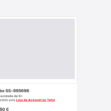
ba SS-995696
acidade de 6 l
edido pela
Loja de Acessórios Tefal
,50 €
ço