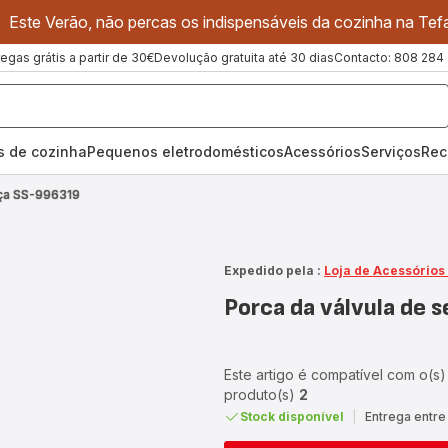
Este Verão, não percas os indispensáveis da cozinha na Tefa
regas grátis a partir de 30€
Devolução gratuita até 30 dias
Contacto: 808 284
os de cozinha
Pequenos eletrodomésticos
Acessórios
Serviços
Rec
nça SS-996319
Expedido pela :
Loja de Acessórios
Porca da válvula de
Este artigo é compatível com o(s)
produto(s)
2
Stock disponível
|
Entrega entre 