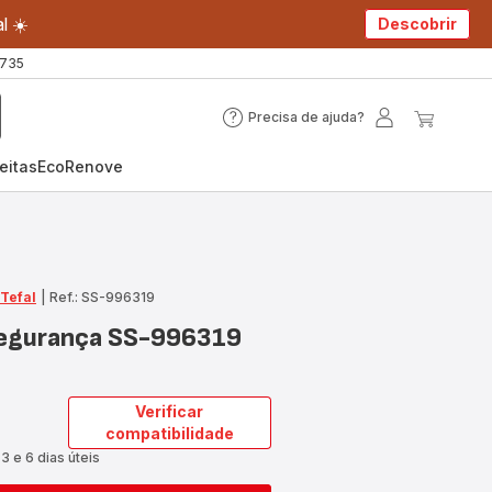
l ☀️
Descobrir
 735
Precisa de ajuda?
Precisa
A
O
de
minha
meu
eitas
EcoRenove
ajuda?
conta
carrin
 Tefal
|
Ref.: SS-996319
 segurança SS-996319
Verificar
compatibilidade
3 e 6 dias úteis