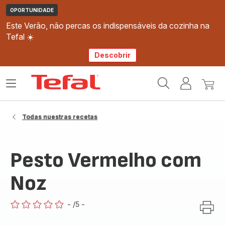
OPORTUNIDADE
Este Verão, não percas os indispensáveis da cozinha na
Tefal ☀️
Descobrir
Página
Abrir
A
O
inicial
o
minha
meu
Tefal
menu
conta
carri
Todas nuestras recetas
Pesto Vermelho com
Noz
-
/5
-
ratings.0