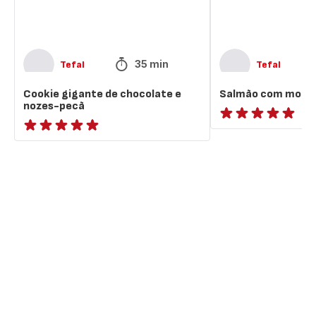
35 min
Tefal
Tefal
Cookie gigante de chocolate e
Salmão com molho
nozes-pecã
ratings.NaN
ratings.NaN